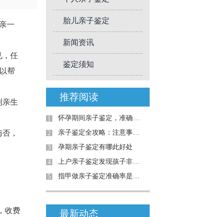
胎儿亲子鉴定
亲一
新闻资讯
见，任
鉴定须知
以帮
推荐阅读
到亲生
怀孕期间亲子鉴定，准确率高吗？详解案例与真相
1
与否，
亲子鉴定全攻略：注意事项与真实案例解析
2
孕期亲子鉴定有哪此好处
3
上户亲子鉴定发现孩子非亲生
4
指甲做亲子鉴定准确率是多少-江门鹤山资讯
5
，收费
最新动态