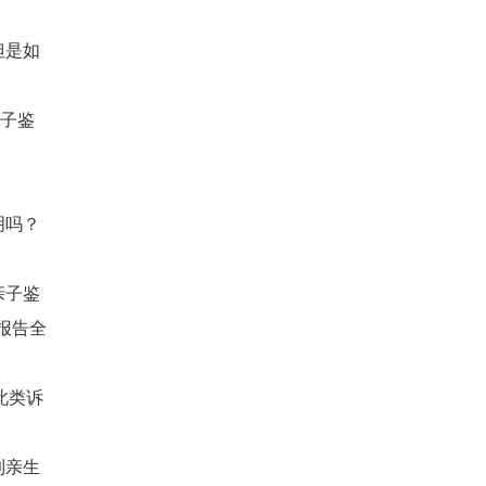
但是如
亲子鉴
明吗？
。
亲子鉴
报告全
此类诉
到亲生