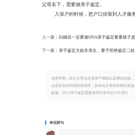
父母名下，需要做亲子鉴定。
入深户的时候，把户口挂靠到人才服务
上一篇：
闪婚后一定要做DNA亲子鉴定看看孩子
下一篇：
亲子鉴定大娃非亲生，妻子拒绝鉴定二娃
免责声明：部分文章信息来源于网络以及网友投稿，
点或证实其内容的真实性，如本站文章和转稿涉及版
标题：DNA亲子鉴定需要填写申请书后方可进行 地址：www.hjd
来说两句