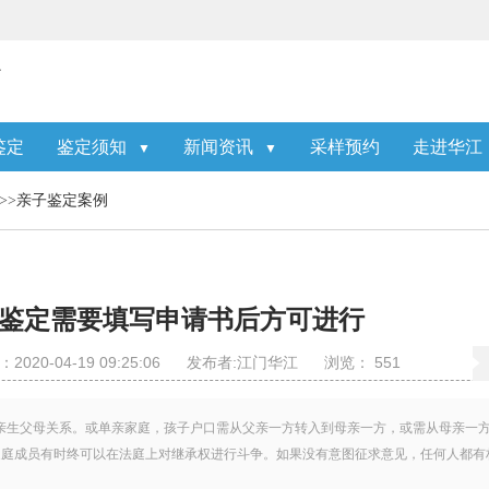
鉴定
鉴定须知
新闻资讯
采样预约
走进华江
▼
▼
>>
亲子鉴定案例
子鉴定需要填写申请书后方可进行
020-04-19 09:25:06
发布者:江门华江
浏览：
551
亲生父母关系。或单亲家庭，孩子户口需从父亲一方转入到母亲一方，或需从母亲一
家庭成员有时终可以在法庭上对继承权进行斗争。如果没有意图征求意见，任何人都有