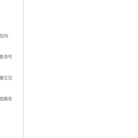
任问
儿是否可
上建立父
，也能在