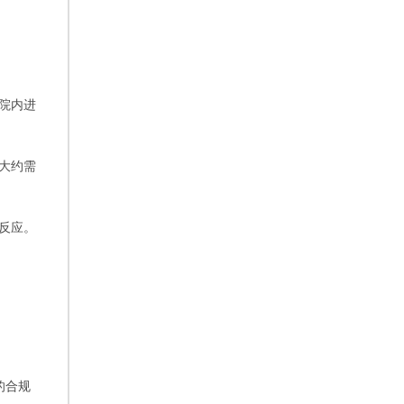
医院内进
果大约需
感反应。
的合规