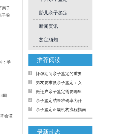
而亲子
胎儿亲子鉴定
亲子鉴
新闻资讯
鉴定须知
推荐阅读
种：孕
1
怀孕期间亲子鉴定的重要性与解决的问题
2
男友要求做亲子鉴定：女生能拒绝吗？
3
做迁户亲子鉴定需要哪里材料
8周
4
亲子鉴定结果准确率为什么只有99.999%
5
亲子鉴定正规机构流程指南
通常会谨
最新动态