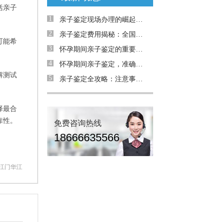
括亲子
1
亲子鉴定现场办理的崛起：为何需求日益增加？
2
亲子鉴定费用揭秘：全国是否统费用
可能希
3
怀孕期间亲子鉴定的重要性与解决的问题
4
怀孕期间亲子鉴定，准确率高吗？详解案例与真相
解测试
5
亲子鉴定全攻略：注意事项与真实案例解析
择最合
靠性。
免费咨询热线
18666635566
 江门华江