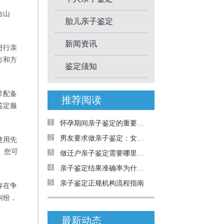
台山
胎儿亲子鉴定
新闻资讯
进行亲
方和方
鉴定须知
常配备
推荐阅读
鉴定服
1
怀孕期间亲子鉴定的重要性与解决的问题
2
男友要求做亲子鉴定：女生能拒绝吗？
使用先
。您可
3
做迁户亲子鉴定需要哪里材料
4
亲子鉴定结果准确率为什么只有99.999%
5
亲子鉴定正规机构流程指南
存在争
纠纷，
最新动态