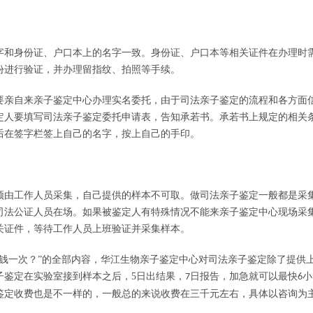
字和身份证、户口本上的名字一致。身份证、户口本等相关证件在办理时
份进行验证，并办理留指纹、拍照等手续。
要亲自来亲子鉴定中心办理实名委托，由于司法亲子鉴定的流程和各方面
定人要填写司法亲子鉴定委托申请表，告知承若书。承若书上规定的相关
后在签字栏签上自己的名字，按上自己的手印。
须由工作人员采集，自己提供的样本不可取。做司法亲子鉴定一般都是采
司法公证人员在场。如果被鉴定人有特殊情况不能来亲子鉴定中心现场采
关证件，等待工作人员上班验证并采集样本。
钱一次？”的全部内容，
华江生物
亲子鉴定中心对司法亲子鉴定除了提供
子鉴定在实验室接到样本之后，
5
日出结果，
日报告，加急就可以最快
小
7
6
鉴定收费也是不一样的，一般总的来说收费在三千元左右，具体以咨询为