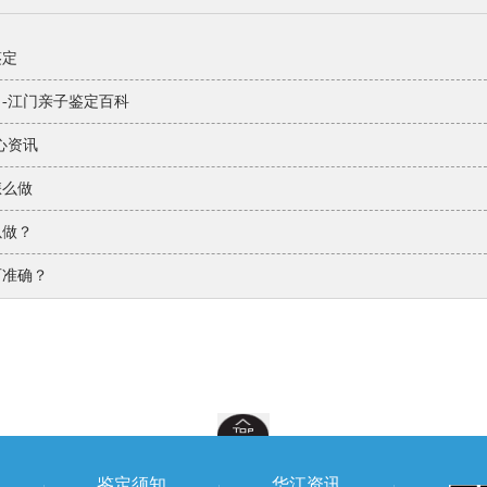
鉴定
-江门亲子鉴定百科
心资讯
怎么做
以做？
百准确？
鉴定须知
华江资讯