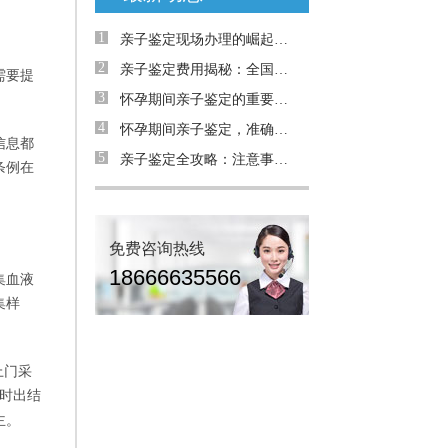
1
亲子鉴定现场办理的崛起：为何需求日益增加？
2
亲子鉴定费用揭秘：全国是否统费用
需要提
3
怀孕期间亲子鉴定的重要性与解决的问题
4
怀孕期间亲子鉴定，准确率高吗？详解案例与真相
信息都
5
亲子鉴定全攻略：注意事项与真实案例解析
条例在
免费咨询热线
18666635566
集血液
集样
上门采
时出结
主。