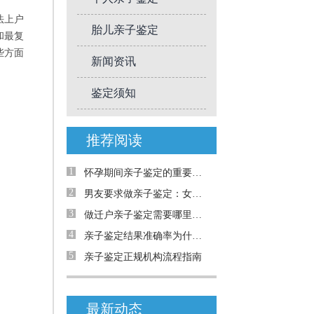
法上户
胎儿亲子鉴定
和最复
些方面
新闻资讯
鉴定须知
推荐阅读
1
怀孕期间亲子鉴定的重要性与解决的问题
2
男友要求做亲子鉴定：女生能拒绝吗？
3
做迁户亲子鉴定需要哪里材料
4
亲子鉴定结果准确率为什么只有99.999%
5
亲子鉴定正规机构流程指南
最新动态