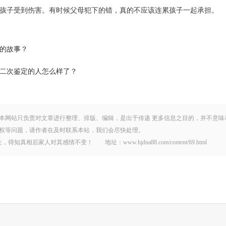
孩子受到伤害。有时候父母犯下的错，真的不应该连累孩子一起承担。
闻的故事？
二次鉴定的人怎么样了？
本网站只负责对文章进行整理、排版、编辑，是出于传递 更多信息之目的，并不意味
权等问题，请作者在及时联系本站，我们会尽快处理。
后家人对其感情不变！ 地址：www.hjdna88.com/content/69.html