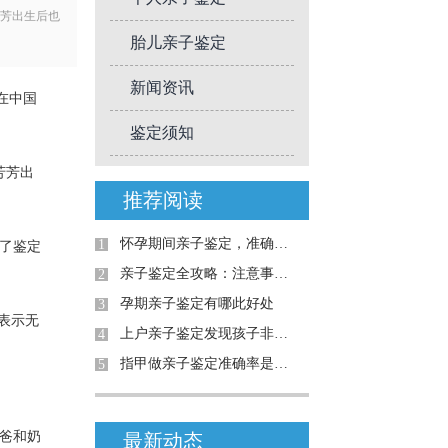
芳芳出生后也
胎儿亲子鉴定
新闻资讯
在中国
鉴定须知
芳芳出
推荐阅读
怀孕期间亲子鉴定，准确率高吗？详解案例与真相
1
了鉴定
亲子鉴定全攻略：注意事项与真实案例解析
2
孕期亲子鉴定有哪此好处
3
表示无
上户亲子鉴定发现孩子非亲生
4
指甲做亲子鉴定准确率是多少-江门鹤山资讯
5
爸和奶
最新动态