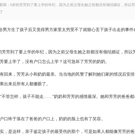
新闻；6岁的芳芳到了要上学的年纪，因为之前父母生她之前都没有领结婚证，所以
了
给男方生了孩子后又觉得男方家里太穷受不了就狠心丢下孩子出走的事件
的芳芳到了要上学的年纪，因为之前父母生她之前都没有领结婚证，所以
芳要上学了，没有户口怎么上学？这可急坏了芳芳的奶奶。
有回来，芳芳从小和奶奶最亲。当当地的民警了解到她们家的情况后安排
果出来后所有人都傻眼了。
“
不管怎样，孩子不能走
……
”奶奶和芳芳的感情最深。她和芳芳的爸爸都
户口终于落在了爸爸的户口上，奶奶的脸上也有了笑容。
实，是这样，亲子鉴定孩子的最受伤的那个，可是如果人都能像芳芳的爸