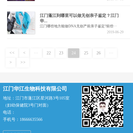
江门蓬江到哪里可以做无创亲子鉴定？江门
华...
江门哪些地方能做DNA无创产前亲子鉴定?前些···
2019-06-29
<<
<
···
22
23
24
25
26
···
>
>>
江门华江生物科技有限公司
地址：江门市蓬江区星河路3号105室
（妇幼保健院3号门对面）
电话：
手机号：18666635566