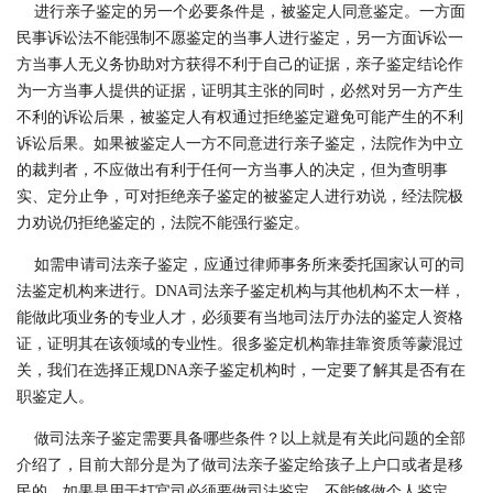
进行亲子鉴定的另一个必要条件是，被鉴定人同意鉴定。一方面
民事诉讼法不能强制不愿鉴定的当事人进行鉴定，另一方面诉讼一
方当事人无义务协助对方获得不利于自己的证据，亲子鉴定结论作
为一方当事人提供的证据，证明其主张的同时，必然对另一方产生
不利的诉讼后果，被鉴定人有权通过拒绝鉴定避免可能产生的不利
诉讼后果。如果被鉴定人一方不同意进行亲子鉴定，法院作为中立
的裁判者，不应做出有利于任何一方当事人的决定，但为查明事
实、定分止争，可对拒绝亲子鉴定的被鉴定人进行劝说，经法院极
力劝说仍拒绝鉴定的，法院不能强行鉴定。
如需申请司法亲子鉴定，应通过律师事务所来委托国家认可的司
法鉴定机构来进行。DNA司法亲子鉴定机构与其他机构不太一样，
能做此项业务的专业人才，必须要有当地司法厅办法的鉴定人资格
证，证明其在该领域的专业性。很多鉴定机构靠挂靠资质等蒙混过
关，我们在选择正规DNA亲子鉴定机构时，一定要了解其是否有在
职鉴定人。
做司法亲子鉴定需要具备哪些条件？以上就是有关此问题的全部
介绍了，目前大部分是为了做司法亲子鉴定给孩子上户口或者是移
民的，如果是用于打官司必须要做司法鉴定，不能够做个人鉴定