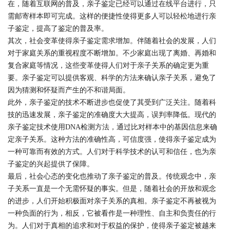
在，随着互联网的普及，亲子鉴定已经可以通过在线平台进行，只
需邮寄样本即可完成。这样的便捷性使得更多人可以轻松地进行亲
子鉴定，提高了鉴定的普及率。
其次，社会变革使得亲子鉴定需求增加。伴随着社会的发展，人们
对于家庭关系的重视程度不断增加。不少家庭出现了离婚、再婚和
复合家庭等情况，这些变革使得人们对于亲子关系的确定更为重
要。亲子鉴定可以提供客观、科学的方法来确认亲子关系，避免了
因为猜测和怀疑而产生的不和谐局面。
此外，亲子鉴定的技术不断进步也促使了其受到广泛关注。随着科
技的迅速发展，亲子鉴定的准确度大大提高，误判率降低。现代的
亲子鉴定技术使用DNA检测方法，通过比对样本中的基因信息来确
定亲子关系。这种方法的准确性高，可信度强，使得亲子鉴定成为
一种可靠而有效的方式。人们对于科学技术的认可和信任，也为亲
子鉴定的兴起提供了保障。
最后，社会心态的变化也推动了亲子鉴定的普及。传统观念中，亲
子关系一直是一个无需怀疑的事实。但是，随着社会的开放和观念
的进步，人们开始积极面对亲子关系的真相。亲子鉴定不再被视为
一种负面的行为，相反，它被看作是一种理性、自主和负责任的行
为。人们对于真相的追求和对于权益的保护，使得亲子鉴定被越来