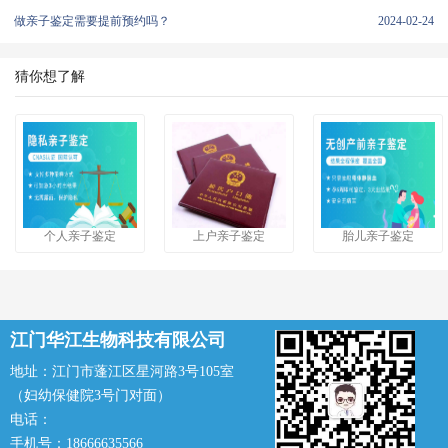
做亲子鉴定需要提前预约吗？
2024-02-24
猜你想了解
个人亲子鉴定
上户亲子鉴定
胎儿亲子鉴定
江门华江生物科技有限公司
地址：江门市蓬江区星河路3号105室
（妇幼保健院3号门对面）
电话：
手机号：18666635566