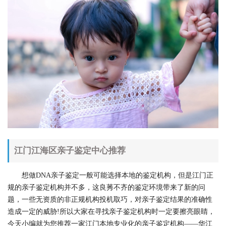
江门江海区亲子鉴定中心推荐
想做DNA亲子鉴定一般可能选择本地的鉴定机构，但是江门正
规的亲子鉴定机构并不多，这良莠不齐的鉴定环境带来了新的问
题，一些无资质的非正规机构投机取巧，对亲子鉴定结果的准确性
造成一定的威胁!所以大家在寻找亲子鉴定机构时一定要擦亮眼睛，
今天小编就为您推荐一家江门本地专业化的亲子鉴定机构——华江