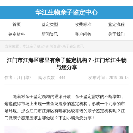
华江生物亲子鉴定中心
首页
鉴定类型
收费标准
鉴定流程
鉴定材料
新闻资讯
客户问答
关于我们
当前位置：
华江亲子鉴定
>
新闻资讯
>
亲子鉴定资讯
江门市江海区哪里有亲子鉴定机构？-江门华江生物
与您分享
作者：江门华江 阅读次数：444
发布时间：2019-06-13
随着对
亲子鉴定
领域的逐渐开放，亲子鉴定需求的不断增加，
这也使得市场上出现一些鱼龙混杂的鉴定机构，形成一个冗杂的市
场环境。那么江门市江海区有哪家比较靠谱的亲子鉴定机构呢？江
门做亲子鉴定应该去哪做呢？下面小编为您分享！