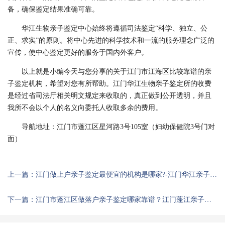
备，确保鉴定结果准确可靠。
华江生物亲子鉴定中心始终将遵循司法鉴定“科学、独立、公
正、求实”的原则。将中心先进的科学技术和一流的服务理念广泛的
宣传，使中心鉴定更好的服务于国内外客户。
以上就是小编今天与您分享的关于江门市江海区比较靠谱的
亲
子鉴定
机构，希望对您有所帮助。江门华江生物亲子鉴定所的收费
是经过省司法厅相关明文规定来收取的，真正做到公开透明，并且
我所不会以个人的名义向委托人收取多余的费用。
导航地址：江门市蓬江区星河路3号105室（妇幼保健院3号门对
面）
上一篇：江门做上户亲子鉴定最便宜的机构是哪家?-江门华江亲子鉴定中心
下一篇：江门市蓬江区做落户亲子鉴定哪家靠谱？江门蓬江亲子鉴定推荐