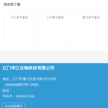
猜你想了解
个人亲子鉴定
上户亲子鉴定
胎儿亲子鉴定
江门华江生物科技有限公司
地址：江门市蓬江区星河路3号105室
（妇幼保健院3号门对面）
电话：
手机号：18666635566
点击直接拨打