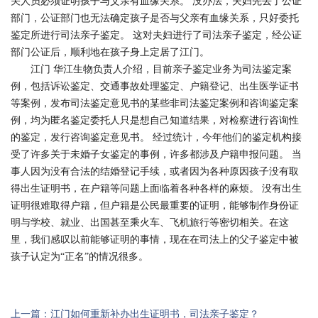
关人员必须证明孩子与父亲有血缘关系。 没办法，夫妇先去了公证
部门，公证部门也无法确定孩子是否与父亲有血缘关系，只好委托
鉴定所进行司法亲子鉴定。 这对夫妇进行了司法亲子鉴定，经公证
部门公证后，顺利地在孩子身上定居了江门。
江门 华江生物负责人介绍，目前亲子鉴定业务为司法鉴定案
例，包括诉讼鉴定、交通事故处理鉴定、户籍登记、出生医学证书
等案例，发布司法鉴定意见书的某些非司法鉴定案例和咨询鉴定案
例，均为匿名鉴定委托人只是想自己知道结果，对检察进行咨询性
的鉴定，发行咨询鉴定意见书。 经过统计，今年他们的鉴定机构接
受了许多关于未婚子女鉴定的事例，许多都涉及户籍申报问题。 当
事人因为没有合法的结婚登记手续，或者因为各种原因孩子没有取
得出生证明书，在户籍等问题上面临着各种各样的麻烦。 没有出生
证明很难取得户籍，但户籍是公民最重要的证明，能够制作身份证
明与学校、就业、出国甚至乘火车、飞机旅行等密切相关。在这
里，我们感叹以前能够证明的事情，现在在司法上的父子鉴定中被
孩子认定为“正名”的情况很多。
上一篇：江门如何重新补办出生证明书，司法亲子鉴定？