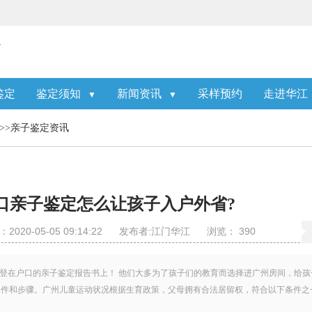
鉴定
鉴定须知
新闻资讯
采样预约
走进华江
▼
▼
>>
亲子鉴定资讯
口亲子鉴定怎么让孩子入户外省?
020-05-05 09:14:22
发布者:江门华江
浏览：
390
?登在户口的亲子鉴定报告书上！ 他们大多为了孩子们的教育而选择进广州房间，给孩
条件和步骤。广州儿童运动状况根据生育政策，父母拥有合法居留权，符合以下条件之