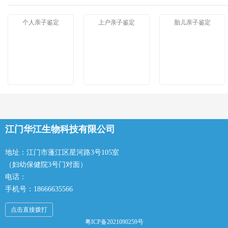
个人亲子鉴定
上户亲子鉴定
胎儿亲子鉴定
江门华江生物科技有限公司
地址：江门市蓬江区星河路3号105室
（妇幼保健院3号门对面）
电话：
手机号：18666635566
点击直接拨打
粤ICP备2021090259号