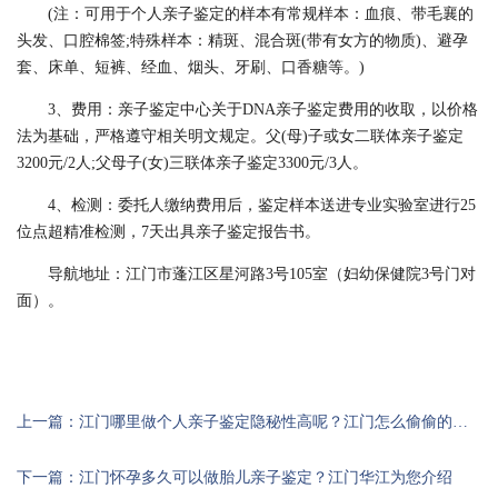
(注：可用于个人亲子鉴定的样本有常规样本：血痕、带毛襄的
头发、口腔棉签;特殊样本：精斑、混合斑(带有女方的物质)、避孕
套、床单、短裤、经血、烟头、牙刷、口香糖等。)
3、费用：亲子鉴定中心关于DNA亲子鉴定费用的收取，以价格
法为基础，严格遵守相关明文规定。父(母)子或女二联体亲子鉴定
3200元/2人;父母子(女)三联体亲子鉴定3300元/3人。
4、检测：委托人缴纳费用后，鉴定样本送进专业实验室进行25
位点超精准检测，7天出具亲子鉴定报告书。
导航地址：江门市蓬江区星河路3号105室（妇幼保健院3号门对
面）。
上一篇：江门哪里做个人亲子鉴定隐秘性高呢？江门怎么偷偷的做亲子鉴定?
下一篇：江门怀孕多久可以做胎儿亲子鉴定？江门华江为您介绍