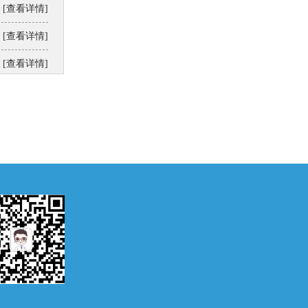
[查看详情]
[查看详情]
[查看详情]