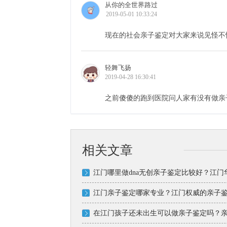
从你的全世界路过
2019-05-01 10:33:24
现在的社会亲子鉴定对大家来说见怪不
轻舞飞扬
2019-04-28 16:30:41
之前傻傻的跑到医院问人家有没有做亲
相关文章
江门哪里做dna无创亲子鉴定比较好？江
江门亲子鉴定哪家专业？江门权威的亲子
在江门孩子还未出生可以做亲子鉴定吗？亲