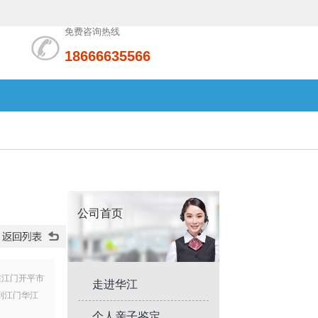
免费咨询热线
18666635566
公司首页
在江门开平市
走进华江
到江门华江
个人亲子鉴定