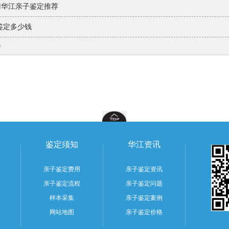
门华江亲子鉴定推荐
鉴定多少钱
错
鉴定须知
华江资讯
亲子鉴定费用
亲子鉴定资讯
亲子鉴定流程
亲子鉴定问题
样本采集
亲子鉴定案例
网站地图
亲子鉴定价格