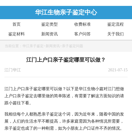
华江生物亲子鉴定中心
首页
鉴定类型
收费标准
鉴定流程
鉴定材料
新闻资讯
客户问答
关于我们
当前位置：
华江亲子鉴定
>
新闻资讯
>
亲子鉴定问题
江门上户口亲子鉴定哪里可以做？
江门华江
2021-07-15
江门上户口亲子鉴定哪里可以做？以下是华江生物小篇对江门想做
上户口亲子鉴定去哪里做的简单陈述，有需要了解这方面知识的请
跟小篇往下看。
我相信每个人都熟悉亲子鉴定这个词，因为近年来，随着中国的发
展，人们的生活水平不断提高，许多家庭需
因为各种情况所需要，
亲子鉴定
也成了的一种刚需，如为小朋友上户口证件不齐的情况
。