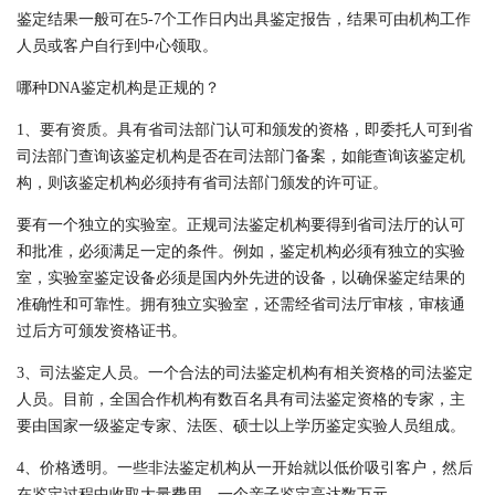
鉴定结果一般可在
5-7
个工作日内出具鉴定报告，结果可由机构工作
人员或客户自行到中心领取。
哪种
DNA
鉴定机构是正规的？
1
、要有资质。具有省司法部门认可和颁发的资格，即委托人可到省
司法部门查询该鉴定机构是否在司法部门备案，如能查询该鉴定机
构，则该鉴定机构必须持有省司法部门颁发的许可证。
要有一个独立的实验室。正规司法鉴定机构要得到省司法厅的认可
和批准，必须满足一定的条件。例如，鉴定机构必须有独立的实验
室，实验室鉴定设备必须是国内外先进的设备，以确保鉴定结果的
准确性和可靠性。拥有独立实验室，还需经省司法厅审核，审核通
过后方可颁发资格证书。
3
、司法鉴定人员。一个合法的司法鉴定机构有相关资格的司法鉴定
人员。目前，全国合作机构有数百名具有司法鉴定资格的专家，主
要由国家一级鉴定专家、法医、硕士以上学历鉴定实验人员组成。
4
、价格透明。一些非法鉴定机构从一开始就以低价吸引客户，然后
在鉴定过程中收取大量费用。一个亲子鉴定高达数万元。