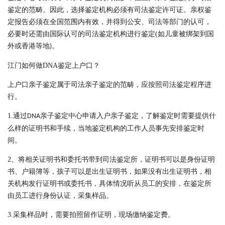
鉴定的范畴。因此，选择鉴定机构必须有司法鉴定许可证。亲权鉴
定报告必须在全国范围内有效，并得到公安、司法等部门的认可，
必要时还需由国际认可的司法鉴定机构进行鉴定
(
如儿童被绑架到国
外或香港等地
。
)
江门
如何做
DNA
鉴定上户口？
上户口亲子
鉴定属于司法亲子鉴定的范畴，应按照司法鉴定程序进
行。
1.
通过
亲子鉴定中心申请
入户
亲子鉴定，了解鉴定时需要提供什
DNA
么样的证明书和手续，当地鉴定机构的工作人员事先安排鉴定时
间。
2
、将相关证明书和委托书带到司法鉴定所，证明书可以是身份证明
书、户籍簿等，孩子可以是出生证明书，如果没有出生证明书，相
关机构发行证明书或委托书，具体情况听从员工的安排，在鉴定所
由员工进行身份认证，采集样品。
3.
采集样品时，需要拍照留作证明，现场缴纳鉴定费。