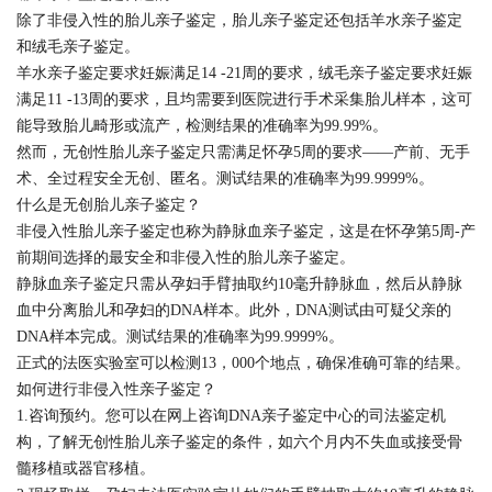
除了非侵入性的胎儿亲子鉴定，胎儿亲子鉴定还包括羊水亲子鉴定
和绒毛亲子鉴定。
羊水亲子鉴定要求妊娠满足14 -21周的要求，绒毛亲子鉴定要求妊娠
满足11 -13周的要求，且均需要到医院进行手术采集胎儿样本，这可
能导致胎儿畸形或流产，检测结果的准确率为99.99%。
然而，无创性胎儿亲子鉴定只需满足怀孕5周的要求——产前、无手
术、全过程安全无创、匿名。测试结果的准确率为99.9999%。
什么是无创胎儿亲子鉴定？
非侵入性胎儿亲子鉴定也称为静脉血亲子鉴定，这是在怀孕第5周-产
前期间选择的最安全和非侵入性的胎儿亲子鉴定。
静脉血亲子鉴定只需从孕妇手臂抽取约10毫升静脉血，然后从静脉
血中分离胎儿和孕妇的DNA样本。此外，DNA测试由可疑父亲的
DNA样本完成。测试结果的准确率为99.9999%。
正式的法医实验室可以检测13，000个地点，确保准确可靠的结果。
如何进行非侵入性亲子鉴定？
1.咨询预约。您可以在网上咨询DNA亲子鉴定中心的司法鉴定机
构，了解无创性胎儿亲子鉴定的条件，如六个月内不失血或接受骨
髓移植或器官移植。