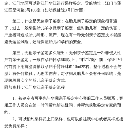
定。江门地区可以到江门华江进行采样鉴定。导航地址：江门市蓬
江区星河路3号105室（妇幼保健院3号门对面）
第二，什么是无创亲子鉴定：在胎儿亲子鉴定的现象很普遍
了，过去一般采集胎儿羊水做亲子鉴定，但对胎儿有一定的伤害，
严重者可造成胎儿畸形，流产。现在有一种无创亲子鉴定技术就能
避免这些风险，还能保证胎儿和孕妇的安全。
第三，无创亲子鉴定多久能出：无创亲子鉴定是一种非侵入性
产前亲子鉴定，一般在孕妇怀孕6周以上，到宝宝诞生前，保证卫生
的前提下用抗凝管抽取孕妇手臂静脉血10ml左右。整个过程不会与
胎儿有任何接触，无创零伤害，对孕妇及胎儿不会有任何影响，是
现阶段最安全的胎儿亲子鉴定方式。
附加资料：江门华江亲子鉴定流程
1、被鉴定者可事先与华曦亲子鉴定中心客服工作人员联系，客
服工作人员会在第一时间帮您解决疑问，并帮您获取鉴定专家的预
约。
2、可以预约采样员上门采样，也可以前往我中心或者采样点接
受免费采样；